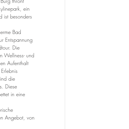
Burg thront 
ylinepark, ein 
d ist besonders 
Therme Bad 
zur Entspannung 
tour. Die 
on Wellness- und 
en Aufenthalt 
Erlebnis 
ind die 
s. Diese 
ttet in eine 
rische 
llen Angebot, von 