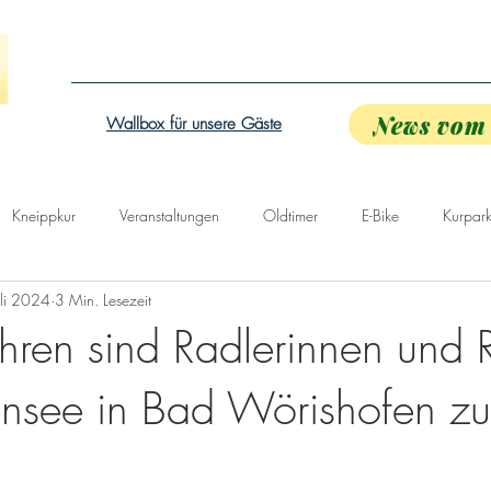
Home
Hotel Bad Wörishofen
Hotel
Kneippkur
F
News vom 
Wallbox für unsere Gäste
Kneippkur
Veranstaltungen
Oldtimer
E-Bike
Kurpar
uli 2024
3 Min. Lesezeit
ahren sind Radlerinnen und 
see in Bad Wörishofen zu