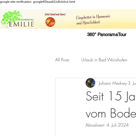
google-site-verification: googleff2baa811dfcb4cd.html
360° PanoramaTour
All Posts
Urlaub in Bad Wörishofen
Johann Medvey
3. J
Seit 15 J
vom Boden
Aktualisiert:
4. Juli 2024