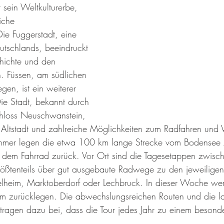
 sein Weltkulturerbe, 
iche 
ie Fuggerstadt, eine 
eutschlands, beeindruckt 
chichte und den 
. Füssen, am südlichen 
en, ist ein weiterer 
ie Stadt, bekannt durch 
hloss Neuschwanstein, 
e Altstadt und zahlreiche Möglichkeiten zum Radfahren un
nehmer legen die etwa 100 km lange Strecke vom Bodensee z
t dem Fahrrad zurück. Vor Ort sind die Tagesetappen zwis
ößtenteils über gut ausgebaute Radwege zu den jeweiligen
lheim, Marktoberdorf oder Lechbruck. In dieser Woche wer
m zurücklegen. Die abwechslungsreichen Routen und die la
tragen dazu bei, dass die Tour jedes Jahr zu einem besonde