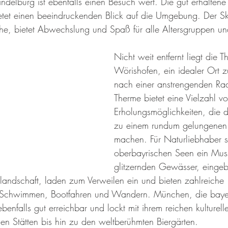
ndelburg ist ebenfalls einen Besuch wert. Die gut erhaltene 
etet einen beeindruckenden Blick auf die Umgebung. Der Sk
ähe, bietet Abwechslung und Spaß für alle Altersgruppen un
Nicht weit entfernt liegt die 
Wörishofen, ein idealer Ort 
nach einer anstrengenden Rad
Therme bietet eine Vielzahl v
Erholungsmöglichkeiten, die d
zu einem rundum gelungenen 
machen. Für Naturliebhaber s
oberbayrischen Seen ein Mus
glitzernden Gewässer, eingebe
andschaft, laden zum Verweilen ein und bieten zahlreiche 
wie Schwimmen, Bootfahren und Wandern. München, die baye
ebenfalls gut erreichbar und lockt mit ihrem reichen kulture
en Stätten bis hin zu den weltberühmten Biergärten.