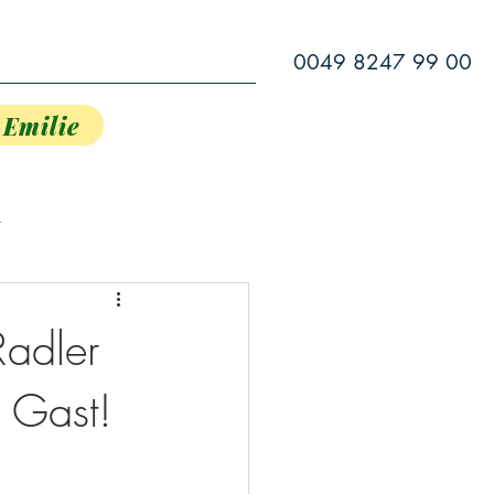
0049 8247 99 00
reizeit
Gästemappe
News
Emilie
k
Radler
 Gast!