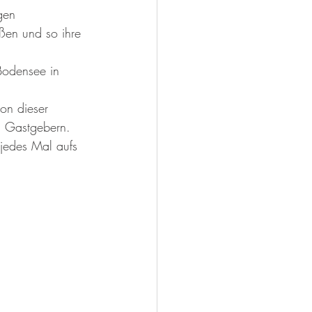
gen 
ßen und so ihre 
Bodensee in 
ion dieser 
n Gastgebern. 
s jedes Mal aufs 