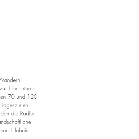
d Wandern.
ur Hartenthaler 
chen 70 und 120 
 Tageszielen 
den die Radler 
ndschaftliche 
ren Erlebnis 