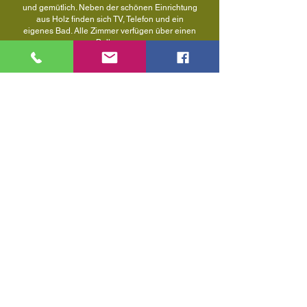
und gemütlich. Neben der schönen Einrichtung
aus Holz finden sich TV, Telefon und ein
eigenes Bad. Alle Zimmer verfügen über einen
Balkon.
ab 116,00 € buchen