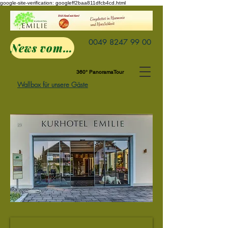
google-site-verification: googleff2baa811dfcb4cd.html
0049 8247 99 00
News vom Emilie
360° PanoramaTour
Wallbox für unsere Gäste