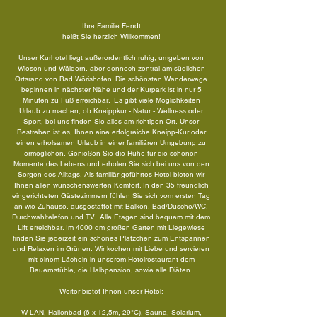
Ihre Familie Fendt
heißt Sie herzlich Willkommen!
Unser Kurhotel liegt außerordentlich ruhig, umgeben von
Wiesen und Wäldern, aber dennoch zentral am südlichen
Ortsrand von Bad Wörishofen. Die schönsten Wanderwege
beginnen in nächster Nähe und der Kurpark ist in nur 5
Minuten zu Fuß erreichbar. Es gibt viele Möglichkeiten
Urlaub zu machen, ob Kneippkur - Natur - Wellness oder
Sport, bei uns finden Sie alles am richtigen Ort. Unser
Bestreben ist es, Ihnen eine erfolgreiche Kneipp-Kur oder
einen erholsamen Urlaub in einer familiären Umgebung zu
ermöglichen. Genießen Sie die Ruhe für die schönen
Momente des Lebens und erholen Sie sich bei uns von den
Sorgen des Alltags.
Als familiär geführtes Hotel bieten wir
Ihnen allen wünschenswerten Komfort. In den 35 freundlich
eingerichteten Gästezimmern fühlen Sie sich vom ersten Tag
an wie Zuhause, ausgestattet mit Balkon, Bad/Dusche/WC,
Durchwahltelefon und TV. Alle Etagen sind bequem mit dem
Lift erreichbar. Im 4000 qm großen Garten mit Liegewiese
finden Sie jederzeit ein schönes Plätzchen zum Entspannen
und Relaxen im Grünen. Wir kochen mit Liebe und servieren
mit einem Lächeln in unserem Hotelrestaurant dem
Bauernstüble, die Halbpension, sowie alle Diäten.
Weiter bietet Ihnen unser Hotel:
W-LAN, Hallenbad (6 x 12,5m, 29°C), Sauna, Solarium,