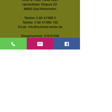
Hartenthaler Strasse 23
86825 Bad Wörishofen
Telefon: 0 82 47/990 0
Telefax: 0 82 47/990 150
Email:
info@kurhotel-emilie.de
Steuernummer: 216/51038
Finanzamt: Memmingen / Außenstelle
Mindelheim
Inhaltlich verantwortlich: Alois & Peter Fendt
Hotel Emilie
Bad Wörishofen
Kontakt
weitere Links:
+49 (0) 8247 9900
info@kurhotel-emilie.de
Impressum
Hartenthaler Str. 23
AGB
86825 Bad Wörishofen
Datenschutz
Fotos & Webdesign powered by www.foto-web.online
© Hotel Emilie
Do Not Sell My Personal Information