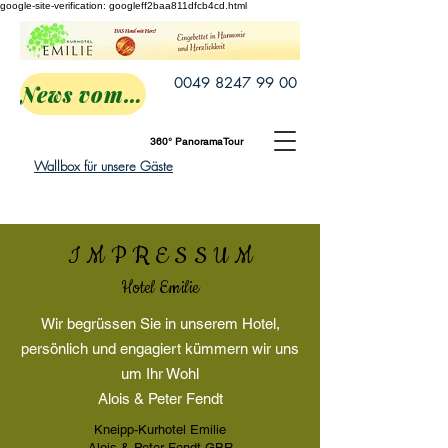
google-site-verification: googleff2baa811dfcb4cd.html
0049 8247 99 00
News vom Emilie
360° PanoramaTour
Wallbox für unsere Gäste
I M P R E S S U M
Hotel Emilie
Wir begrüssen Sie in unserem Hotel,
persönlich und en­ga­giert kümmern wir uns
um Ihr Wohl
Alois & Peter Fendt
Kneipp-Kurhotel Emilie
Alois & Peter Fendt GBR