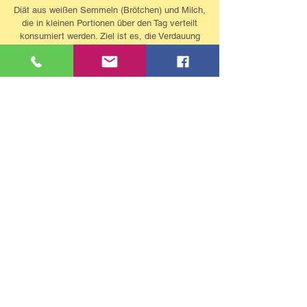
Diät aus weißen Semmeln (Brötchen) und Milch,
die in kleinen Portionen über den Tag verteilt
konsumiert werden. Ziel ist es, die Verdauung
zu entlasten und den Körper zu entschlacken.
Dabei wird der Magen-Darm-Trakt entlastet und
die Regeneration der Verdauungsorgane
gefördert. Die Milch liefert dabei Eiweiß und
Mineralstoffe, während die Semmeln durch ihre
hohe Ballaststoffdichte eine sanfte
Darmreinigung ermöglichen. Diese Kur soll auch
den Stoffwechsel anregen und zu
Gewichtsreduktion führen.