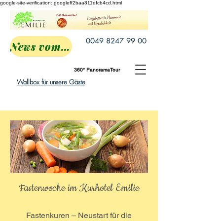
google-site-verification: googleff2baa811dfcb4cd.html
0049 8247 99 00
News vom Emilie
360° PanoramaTour
Wallbox für unsere Gäste
Fastenwoche im Kurhotel Emilie
Fastenkuren – Neustart für die