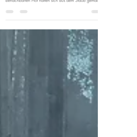
Überraschungsbesuch im
Garten des Hotel Emilie
Gestern Nacht gab es im Hotel Emilie einen eher
ungewöhnlichen Weckdienst:Sechs Kühe vom
benachbarten Hof hatten sich aus dem Staub gemacht
und beschlossen, unseren Garten einmal genauer unter
die Lupe zu nehmen. Während unsere Gäste eigentlich
ruhig schlafen wollten, spazierten die tierischen
Besucher gemütlich durch den Garten. Der erste Blick
aus dem Fenster dürfte für einige etwas überraschend
gewesen sein — schließlich rechnet man nachts eher
mit Mondschein als mit sechs