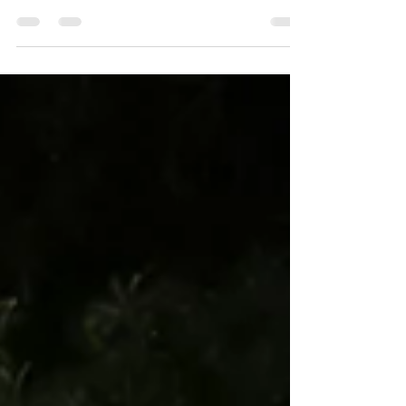
Spaziergang besonders machen. Wer derzeit
aufmerksam durch Bad Wörishofen geht, entdeckt
zwischen den farbenfrohen Blumenbeeten zahlreiche
Hummeln. Sie landen auf den Blüten, verschwinden
zwischen den Blütenblättern und starten kurz darauf
zum nächsten Flug. Mit der Kamera konnten wir einige
dieser kleinen Naturmomente festhalten – ganz nah auf
einer Blüte und sogar mitten im Flug. Ein sommerliches
Summen in der Stadt Bad Wö