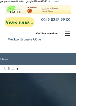
google-site-verification: googleff2baa811dfcb4cd.html
0049 8247 99 00
News vom Emilie
360° PanoramaTour
Wallbox für unsere Gäste
News
All Posts
All Posts
Urlaub in
Bad
Wörishofen
Kneippkur