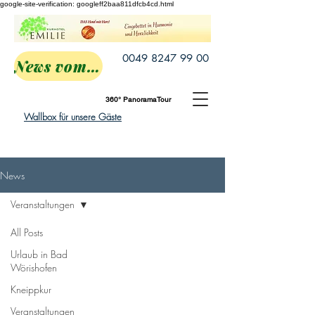
google-site-verification: googleff2baa811dfcb4cd.html
0049 8247 99 00
News vom Emilie
360° PanoramaTour
Wallbox für unsere Gäste
News
Veranstaltungen
All Posts
Urlaub in Bad
Wörishofen
Kneippkur
Veranstaltungen