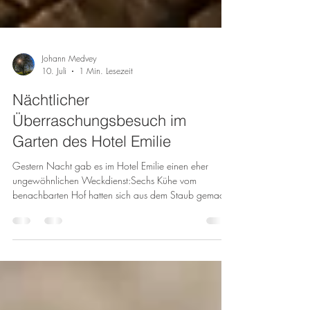
Johann Medvey
10. Juli
1 Min. Lesezeit
Nächtlicher
Überraschungsbesuch im
Garten des Hotel Emilie
Gestern Nacht gab es im Hotel Emilie einen eher
ungewöhnlichen Weckdienst:Sechs Kühe vom
benachbarten Hof hatten sich aus dem Staub gemacht
und beschlossen, unseren Garten einmal genauer unter
die Lupe zu nehmen. Während unsere Gäste eigentlich
ruhig schlafen wollten, spazierten die tierischen
Besucher gemütlich durch den Garten. Der erste Blick
aus dem Fenster dürfte für einige etwas überraschend