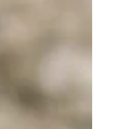
gewesen sein — schließlich rechnet man nachts eher
mit Mondschein als mit sechs