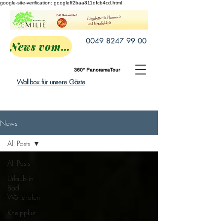
google-site-verification: googleff2baa811dfcb4cd.html
0049 8247 99 00
News vom Emilie
360° PanoramaTour
Wallbox für unsere Gäste
News
All Posts
All Posts
Urlaub in
Bad
Wörishofen
Kneippkur