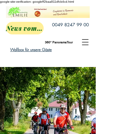
google-site-verification: googleff2baa811dfcb4cd.html
0049 8247 99 00
News vom Emilie
360° PanoramaTour
Wallbox für unsere Gäste