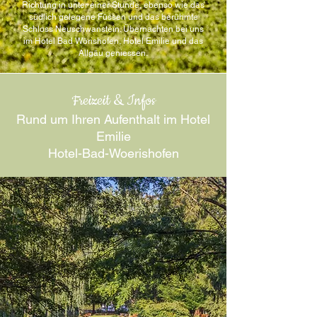
Richtung in unter einer Stunde, ebenso wie das
südlich
gelegene Füssen
und das berühmte
Schloss Neuschwanstein
. Übernachten bei uns
im Hotel Bad Wörishofen, Hotel Emilie und das
Allgäu geniessen.
Freizeit & Infos
Rund um Ihren Aufenthalt im Hotel
Emilie
Hotel-Bad-Woerishofen