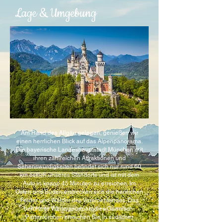
Lage & Umgebung
Am Rand des Allgäu gelegen, genießen wir
einen herrlichen Blick auf das Alpenpanorama.
Die bayerische
Landeshauptstadt München
mit
ihren zahlreichen
Attraktionen und
Sehenswürdigkeiten
befindet sich nur rund 60
km östlich unseres Standorts und ist mit dem
Auto in knapp 45 Minuten zu erreichen. Im
Osten und Süden erstrecken sich die herrlichen
Felder und Wälder des Voralpenlandes. Das
berühmte Wintersportparadies Garmisch-
Partenkirchen erreichen Sie in südlicher