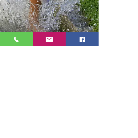
Videos
Videos
Sehen Sie auf unserem You-Tube
Kanal die schönsten Videos von und
über Bad Wörishofen an. Die Videos
der Alphornbläser an Neujahr,
Lasershow Neujahr 2022, die Therme
Bad Wörishofen oder den Kurpark.
Sehen Sie was Bad Wörishofen
bietet.
Read More