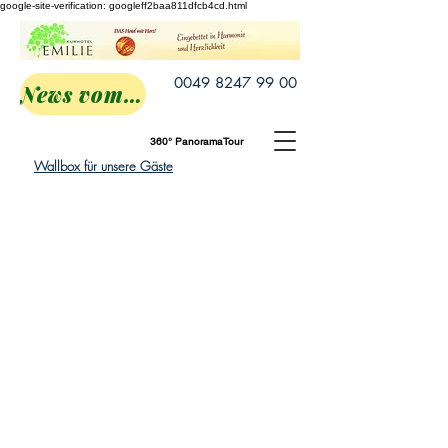
google-site-verification: googleff2baa811dfcb4cd.html
0049 8247 99 00
News vom Emilie
360° PanoramaTour
Wallbox für unsere Gäste